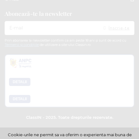
Abonează-te la newsletter
Doresc
Înscrie-te
sa
primesc
pe
Prin abonarea la newsletter confirm ca am peste 18 ani și sunt de acord cu
email
Termenii și condițiile
de utilizare a site-ului Classin.ro
informatii
despre
produsele
si
ofertele
Soluționarea alternativă a litigiilor
ClassIN
DETALII
Soluționarea Online a litigiilor
DETALII
ClassIN - 2025. Toate drepturile rezervate.
Cookie-urile ne permit sa va oferim o experienta mai buna de