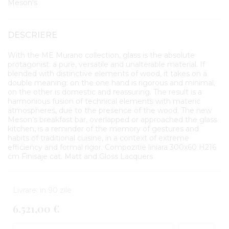
Meson's
DESCRIERE
With the ME Murano collection, glass is the absolute
protagonist: a pure, versatile and unalterable material. If
blended with distinctive elements of wood, it takes on a
double meaning: on the one hand is rigorous and minimal,
on the other is domestic and reassuring. The result is a
harmonious fusion of technical elements with materic
atmospheres, due to the presence of the wood. The new
Meson’s breakfast bar, overlapped or approached the glass
kitchen, is a reminder of the memory of gestures and
habits of traditional cuisine, in a context of extreme
efficiency and formal rigor. Compozitie liniara 300x60 H216
cm Finisaje cat. Matt and Gloss Lacquers
Livrare: in 90 zile
6.521,00 €