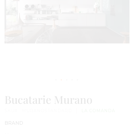
Skip
to
Bucatarie Murano
the
beginning
of
SKU
MURANOSTANDARD
LA COMANDA
the
images
gallery
BRAND