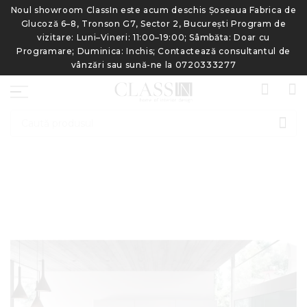
de
Noul showroom ClassIn este acum deschis Șoseaua Fabrica de
N
Glucoză 6–8, Tronson G7, Sector 2, București Program de
vizitare: Luni–Vineri: 11:00–19:00; Sâmbăta: Doar cu
e
Programare; Duminica: Inchis; Contactează consultantul de
vânzări sau sună-ne la 0720333277
CAU
Skip
to
the
end
of
the
images
gallery