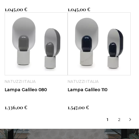
1.045,00 €
1.045,00 €
NATUZZI ITALIA
NATUZZI ITALIA
Lampa Galileo 080
Lampa Galileo 110
1.336,00 €
1.547,00 €
In
Pagina
1
2
Pag
Urm
Pa
acest
moment