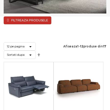
FILTREAZA PRODUSELE
Afiseaza
1
-
12
produse din
17
Setati
descendent