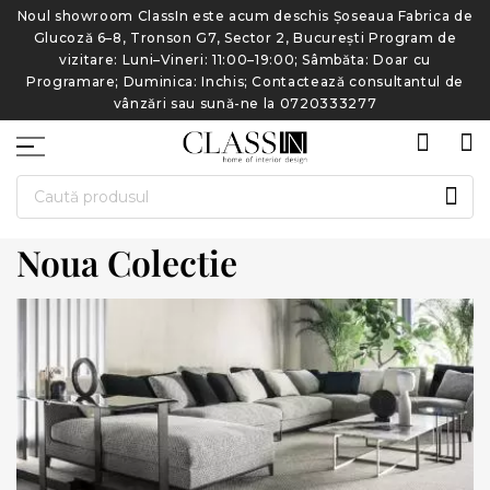
de
Noul showroom ClassIn este acum deschis Șoseaua Fabrica de
N
Glucoză 6–8, Tronson G7, Sector 2, București Program de
vizitare: Luni–Vineri: 11:00–19:00; Sâmbăta: Doar cu
e
Programare; Duminica: Inchis; Contactează consultantul de
vânzări sau sună-ne la 0720333277
CAU
Noua Colectie