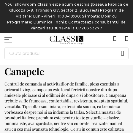
de
Noul showroom ClassIn este acum deschis Șoseaua Fabrica de
N
Glucoză 6–8, Tronson G7, Sector 2, București Program de
vizitare: Luni–Vineri: 11:00–19:00; Sâmbăta: Doar cu
e
Programare; Duminica: Inchis; Contactează consultantul de
vânzări sau sună-ne la 0720333277
CAU
Canapele
Centrul de comanda al activitatilor de familie, piesa esentiala a
oricarui living, canapeaua este locul fericirii noastre din dupa-
amiezele ploioase si al odihnei de dupa o zi obositoare. Canapeaua
trebuie sa fie frumoasa, confortabila, rezistenta, adaptata spatiului,
versatila. Tip coltar sau liniara, extensibila sau nu, ea trebuie sa
vorbeasca despre noi si sa indemne la taifas. Selectia noastra de
branduri italiene premium este pentru toate gusturile – clasice,
minimaliste, avangardiste, neutre sau colorate, realizate manual
sau cu cea mai avansata tehnologie. Ce au in comun este calitatea