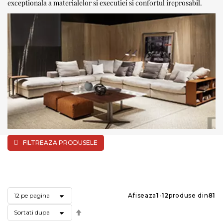
exceptionala a materialelor si executiei si confortul ireprosabil.
FILTREAZA PRODUSELE
Afiseaza
1
-
12
produse din
81
Setati
descendent