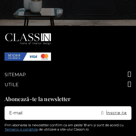
SITEMAP
UTILE
Abonează-te la newsletter
Doresc
Înscrie-te
sa
primesc
pe
Prin abonarea la newsletter confirm ca am peste 18 ani și sunt de acord cu
email
Termenii și condițiile
de utilizare a site-ului Classin.ro
informatii