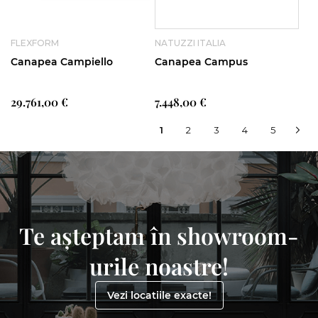
FLEXFORM
NATUZZI ITALIA
Canapea Campiello
Canapea Campus
29.761,00 €
7.448,00 €
In
Pagina
Pagina
Pagina
Pagina
1
2
3
4
5
Pag
Urm
Pa
acest
moment
cititi
pagina
Te așteptam în showroom-
urile noastre!
Vezi locatiile exacte!