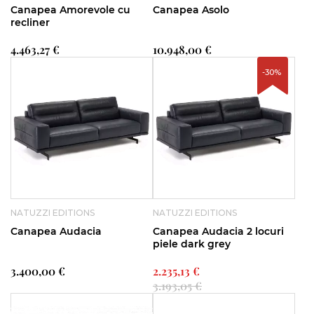
Canapea Amorevole cu
Canapea Asolo
recliner
4.463,27 €
10.948,00 €
-30%
NATUZZI EDITIONS
NATUZZI EDITIONS
Canapea Audacia
Canapea Audacia 2 locuri
piele dark grey
3.400,00 €
2.235,13 €
3.193,05 €