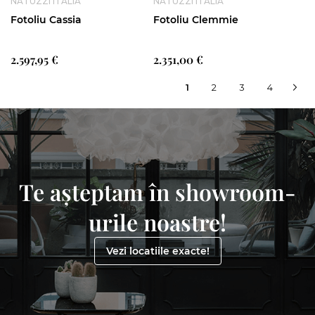
NATUZZI ITALIA
NATUZZI ITALIA
Fotoliu Cassia
Fotoliu Clemmie
2.597,95 €
2.351,00 €
In
Pagina
Pagina
Pagina
1
2
3
4
Pag
Urm
Pa
acest
moment
cititi
pagina
Te așteptam în showroom-
urile noastre!
Vezi locatiile exacte!