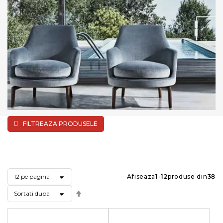
FILTREAZA PRODUSELE
Afiseaza
1
-
12
produse din
38
Setati
descendent