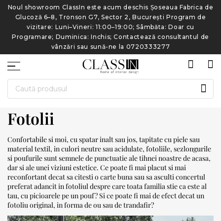
de
Noul showroom ClassIn este acum deschis Șoseaua Fabrica de
N
Glucoză 6–8, Tronson G7, Sector 2, București Program de
vizitare: Luni–Vineri: 11:00–19:00; Sâmbăta: Doar cu
e
Programare; Duminica: Inchis; Contactează consultantul de
vânzări sau sună-ne la 0720333277
CAU
Fotolii
Confortabile si moi, cu spatar inalt sau jos, tapitate cu piele sau
material textil, in culori neutre sau acidulate, fotoliile, sezlongurile
si poufurile sunt semnele de punctuatie ale tihnei noastre de acasa,
dar si ale unei viziuni estetice. Ce poate fi mai placut si mai
reconfortant decat sa citesti o carte buna sau sa asculti concertul
preferat adancit in fotoliul despre care toata familia stie ca este al
tau, cu picioarele pe un pouf? Si ce poate fi mai de efect decat un
fotoliu original, in forma de ou sau de trandafir?