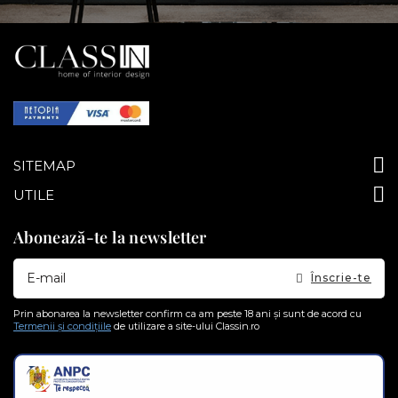
SITEMAP
UTILE
Abonează-te la newsletter
Doresc
Înscrie-te
sa
primesc
pe
Prin abonarea la newsletter confirm ca am peste 18 ani și sunt de acord cu
email
Termenii și condițiile
de utilizare a site-ului Classin.ro
informatii
despre
produsele
si