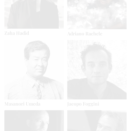
Zaha Hadid
Adriano Rachele
Masanori Umeda
Jacopo Foggini