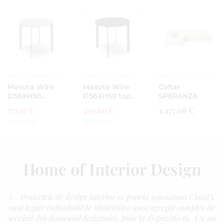
NATUZZI EDITIONS
NATUZZI EDITIONS
NATUZZI EDITIONS
Masuta Wire
Masuta Wire
Coltar
D56XH50
D56XH50 top
SPERANZA
marmura gri
Brown Ash
553,17 €
439,60 €
3.277,08 €
790,24 €
627,99 €
Home of Interior Design
Proiectele de design interior ce poarta semnatura ClassIN
sunt legate indisolubil de identitatea unui agregat complex de
servicii din domeniul designului, puse la dispozitia ta. Cu un