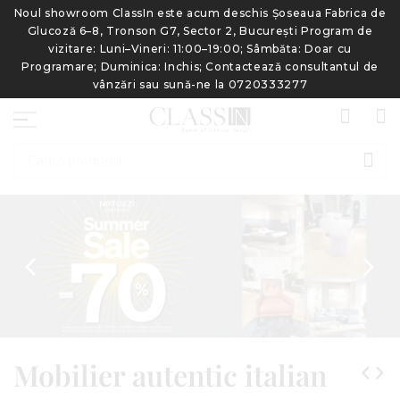
de
Noul showroom ClassIn este acum deschis Șoseaua Fabrica de
N
Glucoză 6–8, Tronson G7, Sector 2, București Program de
vizitare: Luni–Vineri: 11:00–19:00; Sâmbăta: Doar cu
e
Programare; Duminica: Inchis; Contactează consultantul de
vânzări sau sună-ne la 0720333277
CAU
prev
n
Mobilier autentic italian