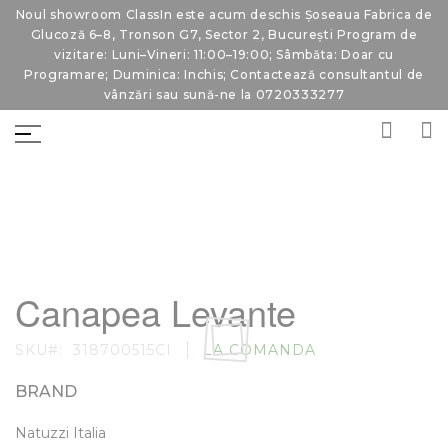
Noul showroom ClassIn este acum deschis Șoseaua Fabrica de
Glucoză 6–8, Tronson G7, Sector 2, București Program de
vizitare: Luni–Vineri: 11:00–19:00; Sâmbăta: Doar cu
Programare; Duminica: Inchis; Contactează consultantul de
vânzări sau sună-ne la 0720333277
Skip
Skip
to
to
Canapea Levante
the
the
end
beginning
of
of
SKU
318700515CI
LA COMANDA
the
the
images
images
gallery
gallery
BRAND
Natuzzi Italia