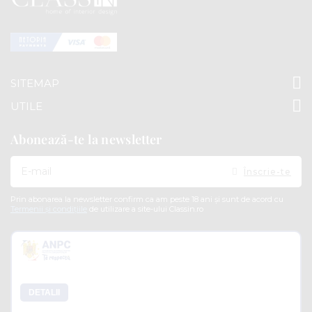
SITEMAP
UTILE
Abonează-te la newsletter
Doresc
Înscrie-te
sa
primesc
pe
Prin abonarea la newsletter confirm ca am peste 18 ani și sunt de acord cu
email
Termenii și condițiile
de utilizare a site-ului Classin.ro
informatii
despre
produsele
si
ofertele
Soluționarea alternativă a litigiilor
ClassIN
DETALII