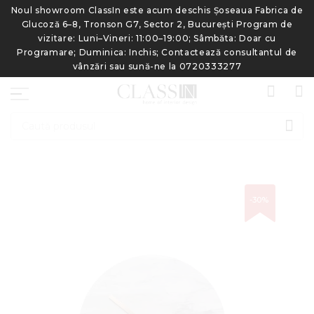
de
Noul showroom ClassIn este acum deschis Șoseaua Fabrica de
N
Glucoză 6–8, Tronson G7, Sector 2, București Program de
vizitare: Luni–Vineri: 11:00–19:00; Sâmbăta: Doar cu
e
Programare; Duminica: Inchis; Contactează consultantul de
vânzări sau sună-ne la 0720333277
CAU
Skip
-30%
to
the
end
of
the
images
gallery