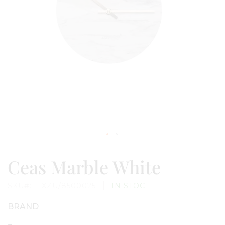
Skip
to
Ceas Marble White
the
beginning
of
SKU
LXZU/8500025
IN STOC
the
images
gallery
BRAND