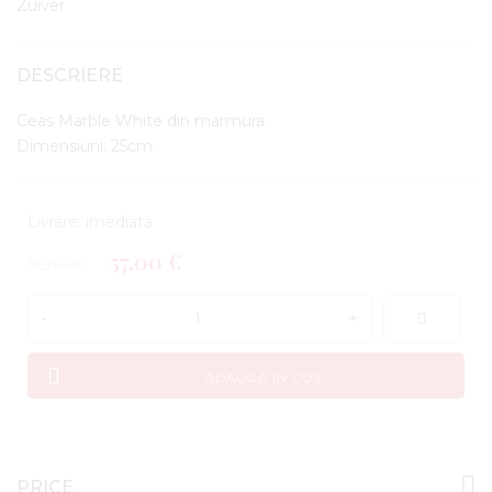
Zuiver
DESCRIERE
Ceas Marble White din marmura.
Dimensiuni: 25cm.
Livrare: imediata
57,00 €
81,00 €
-
+
ADAUGA IN COS
PRICE