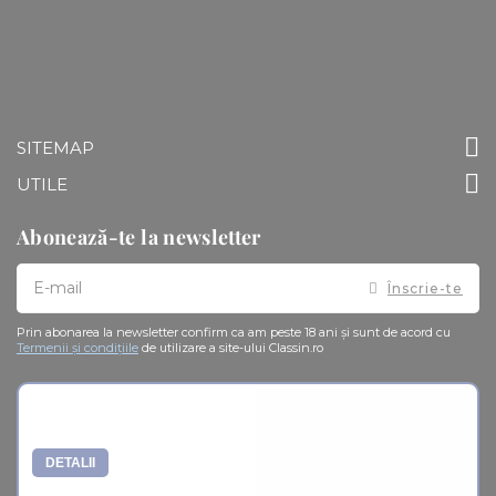
SITEMAP
UTILE
Abonează-te la newsletter
Doresc
Înscrie-te
sa
primesc
pe
Prin abonarea la newsletter confirm ca am peste 18 ani și sunt de acord cu
email
Termenii și condițiile
de utilizare a site-ului Classin.ro
informatii
despre
produsele
si
Soluționarea alternativă a litigiilor
ofertele
ClassIN
DETALII