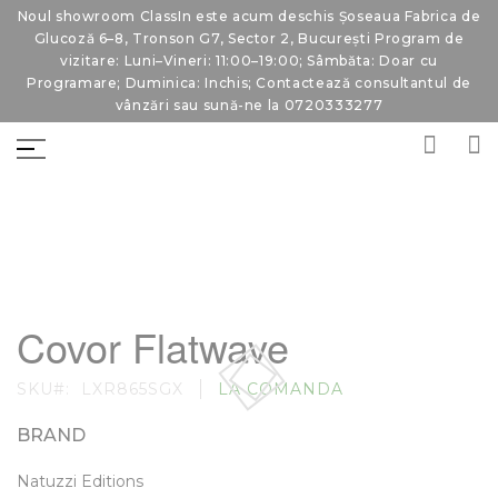
Noul showroom ClassIn este acum deschis Șoseaua Fabrica de
Glucoză 6–8, Tronson G7, Sector 2, București Program de
vizitare: Luni–Vineri: 11:00–19:00; Sâmbăta: Doar cu
Programare; Duminica: Inchis; Contactează consultantul de
vânzări sau sună-ne la 0720333277
Skip
Skip
to
to
Covor Flatwave
the
the
end
beginning
of
of
SKU
LXR865SGX
LA COMANDA
the
the
images
images
gallery
gallery
BRAND
Natuzzi Editions