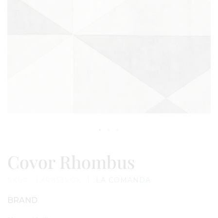
Skip
to
Covor Rhombus
the
beginning
of
SKU
LXR853VGX
LA COMANDA
the
images
gallery
BRAND