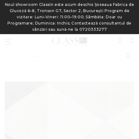
de
Noul showroom ClassIn este acum deschis Șoseaua Fabrica de
N
Glucoză 6–8, Tronson G7, Sector 2, București Program de
vizitare: Luni–Vineri: 11:00–19:00; Sâmbăta: Doar cu
e
Programare; Duminica: Inchis; Contactează consultantul de
vânzări sau sună-ne la 0720333277
CAU
Skip
to
the
end
of
the
images
gallery