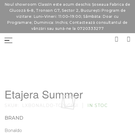
Noul showroom ClassIn este acum deschis Șoseaua Fabrica de
Glucoză 6–8, Tronson G7, Sector 2, București Program de
vizitare: Luni–Vineri: 11:00–19:00; Sâmbăta: Doar cu
Programare; Duminica: Inchis; Contactează consultantul de
vânzări sau sună-ne la 0720333277
Skip
Skip
to
to
Etajera Summer
the
the
end
beginning
of
of
SKU
LXBONALDO-TC24GIGI
IN STOC
the
the
images
images
gallery
gallery
BRAND
Bonaldo