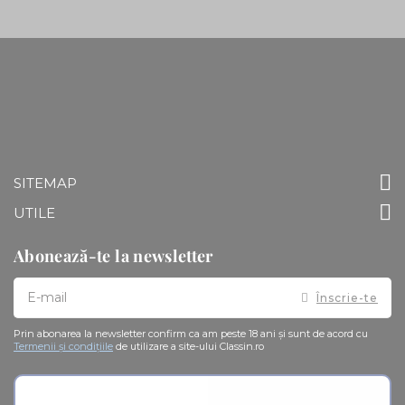
SITEMAP
UTILE
Abonează-te la newsletter
Doresc
Înscrie-te
sa
primesc
pe
Prin abonarea la newsletter confirm ca am peste 18 ani și sunt de acord cu
email
Termenii și condițiile
de utilizare a site-ului Classin.ro
informatii
despre
produsele