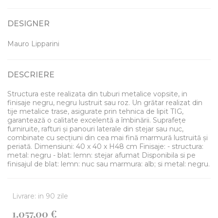
DESIGNER
Mauro Lipparini
DESCRIERE
Structura este realizata din tuburi metalice vopsite, in
finisaje negru, negru lustruit sau roz. Un grătar realizat din
tije metalice trase, asigurate prin tehnica de lipit TIG,
garantează o calitate excelentă a îmbinării. Suprafețe
furniruite, rafturi și panouri laterale din stejar sau nuc,
combinate cu secțiuni din cea mai fină marmură lustruită și
periată. Dimensiuni: 40 x 40 x H48 cm Finisaje: - structura:
metal: negru - blat: lemn: stejar afumat Disponibila si pe
finisajul de blat: lemn: nuc sau marmura: alb; si metal: negru.
Livrare: in 90 zile
1.057,00 €