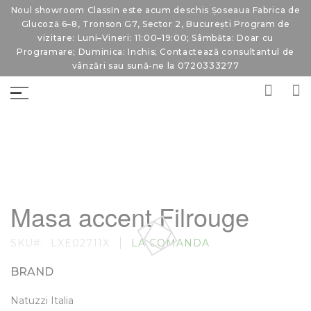
Noul showroom ClassIn este acum deschis Șoseaua Fabrica de
Glucoză 6–8, Tronson G7, Sector 2, București Program de
vizitare: Luni–Vineri: 11:00–19:00; Sâmbăta: Doar cu
Programare; Duminica: Inchis; Contactează consultantul de
vânzări sau sună-ne la 0720333277
Skip
Skip
to
to
Masa accent Filrouge
the
the
end
beginning
of
of
SKU
LXE02711X
LA COMANDA
the
the
images
images
gallery
gallery
BRAND
Natuzzi Italia