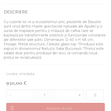
DESCRIERE
Cu culorile lor vii și ecosistemul unic, peșterile de Bauxite
sunt unul dintre marile spectacole naturale ale Apuliei și o
sursă de inspirație pentru o măsuță de cafea care se
bazează pe transformările estetice și funcționale constante
ale diferitelor sale părți. Dimensiuni: D 40 x H 48 cm.
Finisaje: Metal structure, Celeste glass top. *Produsul este
expus în showroomul Natuzzi Italia București. *Prețul este
valabil doar pentru produsul din stoc, la comandă nouă
prețul se recalculează.
Livrare: imediata
930,00 €
-
+
ADAUGA IN COS