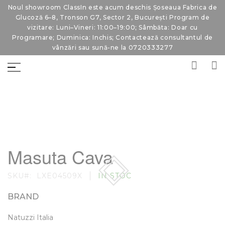
Noul showroom ClassIn este acum deschis Șoseaua Fabrica de
Glucoză 6–8, Tronson G7, Sector 2, București Program de
vizitare: Luni–Vineri: 11:00–19:00; Sâmbăta: Doar cu
Programare; Duminica: Inchis; Contactează consultantul de
vânzări sau sună-ne la 0720333277
Skip
Skip
to
to
Masuta Cava
the
the
end
beginning
of
of
SKU
LXE04509X
IN STOC
the
the
images
images
gallery
gallery
BRAND
Natuzzi Italia