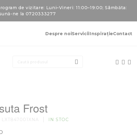
gram de vizitare: Luni–Vineri: 11:00–19:00; Sâmbăta:
u sună-ne la 0720333277
Despre noi
Servicii
Inspirație
Contact
CAUTARE
uta Frost
LXT847001XNA
IN STOC
D