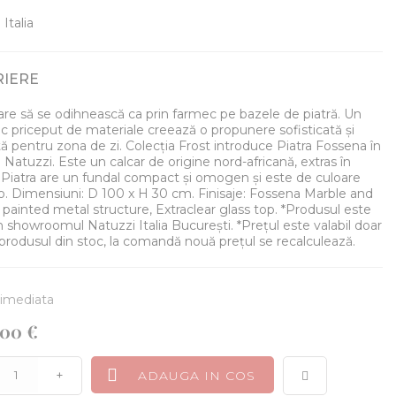
Italia
RIERE
pare să se odihnească ca prin farmec pe bazele de piatră. Un
 priceput de materiale creează o propunere sofisticată și
ă pentru zona de zi. Colecția Frost introduce Piatra Fossena în
 Natuzzi. Este un calcar de origine nord-africană, extras în
. Piatra are un fundal compact și omogen și este de culoare
o. Dimensiuni: D 100 x H 30 cm. Finisaje: Fossena Marble and
painted metal structure, Extraclear glass top. *Produsul este
n showroomul Natuzzi Italia București. *Prețul este valabil doar
produsul din stoc, la comandă nouă prețul se recalculează.
: imediata
,00 €
+
ADAUGA IN COS