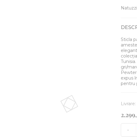
Natuzzi 
DESC
Sticla 
amestec
elegant
colecția
Tunisia
gri/mar
Pewter 
expus î
pentru 
Livrare
2.299
-