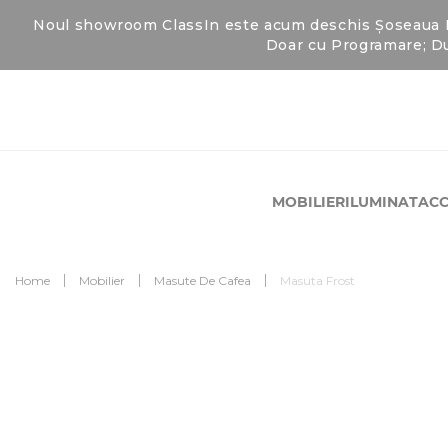
Noul showroom ClassIn este acum deschis Șoseaua Fab
Doar cu Programare; Du
MOBILIER
ILUMINAT
ACC
Home
Mobilier
Masute De Cafea
Masuta Frost
Skip
to
Skip
the
to
end
the
of
beginning
the
of
images
the