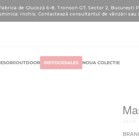
rica de Glucoză 6–8, Tronson G7, Sector 2, București Pro
minica: Inchis; Contactează consultantul de vânzări sa
ESORII
OUTDOOR
INSTOCKSALES
NOUA COLECTIE
Mas
SKU
BRAN