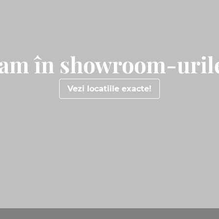
tam în showroom-urile
Vezi locatiile exacte!