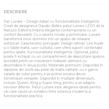
DESCRIERE
Pat Lunare – Design italian cu funcționalitate inteligentă
Creat de designerul Claudio Bellini, patul Lunare LE00 de la
Natuzzi Editions îmbină eleganța contemporană cu un
confort deosebit. Cu o siluetă moale și primitoare, Lunare
transformă orice dormitor într-un spațiu de relaxare
sofisticat. Caracteristici principale: Design rafinat: Linii fluide
și o tăblie înaltă, ușor curbată, care oferă suport confortabil
pentru spate. Funcționalitate inteligentă: Opțional, patul
poate fi echipat cu un compartiment de depozitare spațios,
accesibil printr-un mecanism hidraulic silențios cu
deschidere în două poziții. Materiale premium: Disponibil în
tapițerie din stofă sau piele de înaltă calitate, cu o gamă
variată de culori pentru a se potrivi oricărui decor.
Dimensiuni versatile: Disponibil în multiple dimensiuni,
inclusiv Queen, King și Super King, pentru a se adapta
nevoilor diferite. Patul Lunare este alegerea ideală pentru
cei care caută un echilibru între estetică modernă și
funcționalitate practică.