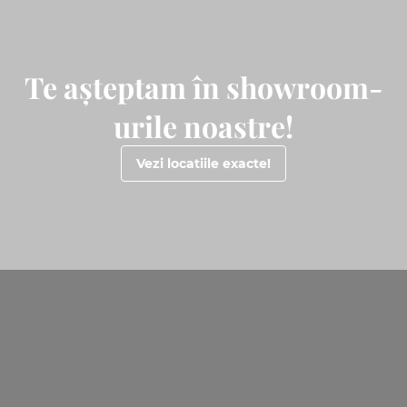
Te așteptam în showroom-
urile noastre!
Vezi locatiile exacte!