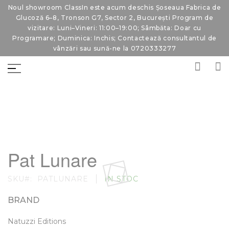
Noul showroom ClassIn este acum deschis Șoseaua Fabrica de
Glucoză 6–8, Tronson G7, Sector 2, București Program de
vizitare: Luni–Vineri: 11:00–19:00; Sâmbăta: Doar cu
Programare; Duminica: Inchis; Contactează consultantul de
vânzări sau sună-ne la 0720333277
Skip
Skip
to
to
Pat Lunare
the
the
end
beginning
of
of
SKU
PATLUNARE
IN STOC
the
the
images
images
gallery
gallery
BRAND
Natuzzi Editions