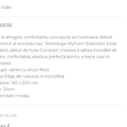
Italia
RIERE
 la atingere, confortabila, conceputa sa insoteasca delicat
 minut al somnului tau. Tehnologia MyForm Extension Extra
 Next, alaturi de husa Compact, creeaza o saltea incredibil de
oare, confortabila, elastica, perfecta pentru a trece usor in
iselor.
gie: saltea cu arcuri Next
xa Edge din vascoza si microfibra
iune: 160 x 200 cm
e: 24cm
ermitate: mediu
in 45 zile
,00 €