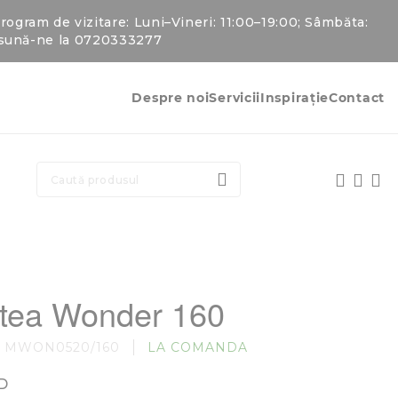
gram de vizitare: Luni–Vineri: 11:00–19:00; Sâmbăta:
u sună-ne la 0720333277
Despre noi
Servicii
Inspirație
Contact
CAUTARE
ltea Wonder 160
MWON0520/160
LA COMANDA
D