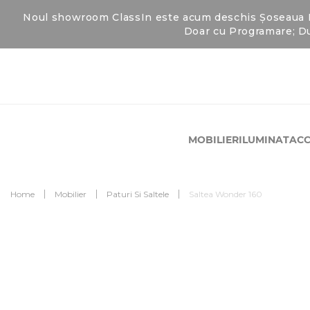
Noul showroom ClassIn este acum deschis Șoseaua Fab
Doar cu Programare; Du
MOBILIER
ILUMINAT
ACC
Home
Mobilier
Paturi Si Saltele
Saltea Wonder 160
Skip
to
Skip
the
to
end
the
of
beginning
the
of
images
the