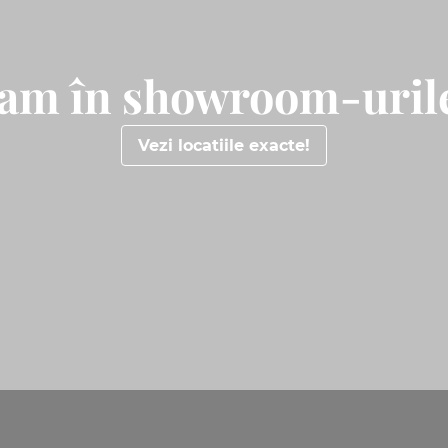
tam în showroom-urile
Vezi locatiile exacte!