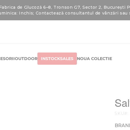
rica de Glucoză 6–8, Tronson G7, Sector 2, București Pro
minica: Inchis; Contactează consultantul de vânzări sa
ESORII
OUTDOOR
INSTOCKSALES
NOUA COLECTIE
Sa
SKU
BRAN