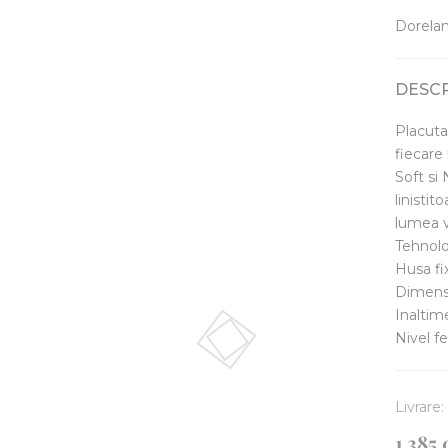
Dorelan 
DESC
Placuta
fiecare
Soft si
linistit
lumea v
Tehnolo
Husa fi
Dimens
Inaltim
Nivel f
Livrare: 
1.385