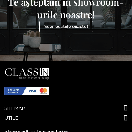
Te așteptam în showroom-
urile noastre!
Vezi locatiile exacte!
SITEMAP
UTILE
Abonează-te la newsletter