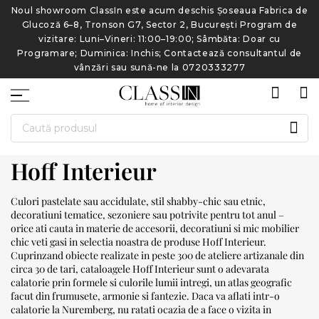
de
Noul showroom ClassIn este acum deschis Șoseaua Fabrica de
N
Glucoză 6–8, Tronson G7, Sector 2, București Program de
vizitare: Luni–Vineri: 11:00–19:00; Sâmbăta: Doar cu
e
Programare; Duminica: Inchis; Contactează consultantul de
vânzări sau sună-ne la 0720333277
CAU
Hoff Interieur
Culori pastelate sau accidulate, stil shabby-chic sau etnic,
decoratiuni tematice, sezoniere sau potrivite pentru tot anul –
orice ati cauta in materie de accesorii, decoratiuni si mic mobilier
chic veti gasi in selectia noastra de produse Hoff Interieur.
Cuprinzand obiecte realizate in peste 300 de ateliere artizanale din
circa 30 de tari, cataloagele Hoff Interieur sunt o adevarata
calatorie prin formele si culorile lumii intregi, un atlas geografic
facut din frumusete, armonie si fantezie. Daca va aflati intr-o
calatorie la Nuremberg, nu ratati ocazia de a face o vizita in