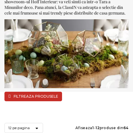
showroom-ul Hoff Interieur: va veti simti ca intr-o Tara a
Minunilor deco. Pana atunci, la ClassIN va asteapta o selectie din
cele mai frumoase si mai trendy piese distribuite de casa germana.
FILTREAZA PRODUSELE
Afiseaza
1
-
12
produse din
64