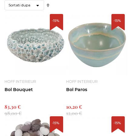
Setati
descendent
-15%
-15%
HOFF INTERIEUR
HOFF INTERIEUR
Bol Bouquet
Bol Paros
83,30 €
10,20 €
98,00 €
12,00 €
-15%
-15%