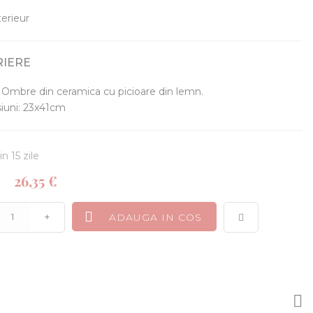
terieur
RIERE
 Ombre din ceramica cu picioare din lemn.
iuni: 23x41cm
in 15 zile
26,35 €
+
ADAUGA IN COS