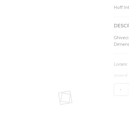
Hoff In
DESC
Ghiveci
Dimens
Livrare: 
31,00 €
-