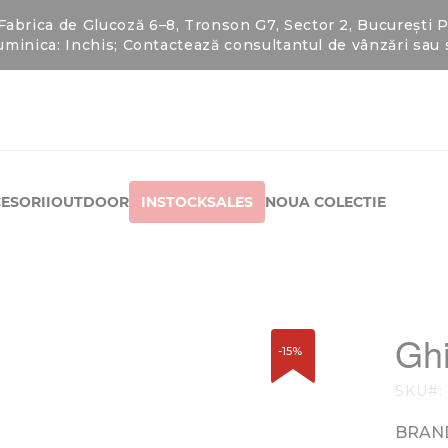
rica de Glucoză 6–8, Tronson G7, Sector 2, București Pro
minica: Inchis; Contactează consultantul de vânzări sa
ESORII
OUTDOOR
INSTOCKSALES
NOUA COLECTIE
Gh
-15%
SKU
BRAN