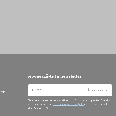
Abonează-te la newsletter
Doresc
Înscrie-te
sa
ATE
primesc
pe
Prin abonarea la newsletter confirm ca am peste 18 ani și
email
sunt de acord cu
Termenii și condițiile
de utilizare a site-
ului Classin.ro
informatii
despre