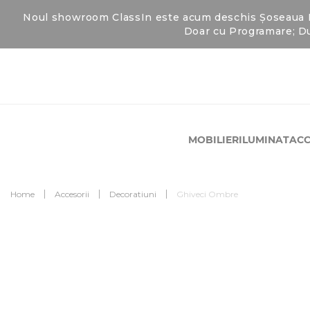
Noul showroom ClassIn este acum deschis Șoseaua Fab
Doar cu Programare; Du
MOBILIER
ILUMINAT
ACC
Home
Accesorii
Decoratiuni
Ghiveci Ombre
Skip
to
Skip
the
to
end
the
of
beginning
the
of
images
the