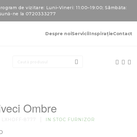
gram de vizitare: Luni–Vineri: 11:00–19:00; Sâmbăta:
u sună-ne la 0720333277
Despre noi
Servicii
Inspirație
Contact
CAUTARE
iveci Ombre
LXHOFF-8777
IN STOC FURNIZOR
D